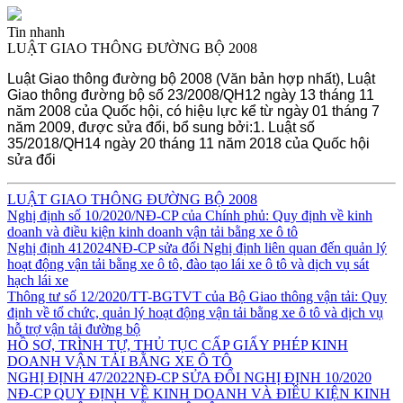
Tin nhanh
LUẬT GIAO THÔNG ĐƯỜNG BỘ 2008
Luật Giao thông đường bộ 2008 (Văn bản hợp nhất), Luật
Giao thông đường bộ số 23/2008/QH12 ngày 13 tháng 11
năm 2008 của Quốc hội, có hiệu lực kể từ ngày 01 tháng 7
năm 2009, được sửa đổi, bổ sung bởi:1. Luật số
35/2018/QH14 ngày 20 tháng 11 năm 2018 của Quốc hội
sửa đổi
LUẬT GIAO THÔNG ĐƯỜNG BỘ 2008
Nghị định số 10/2020/NĐ-CP của Chính phủ: Quy định về kinh
doanh và điều kiện kinh doanh vận tải bằng xe ô tô
Nghị định 412024NĐ-CP sửa đổi Nghị định liên quan đến quản lý
hoạt động vận tải bằng xe ô tô, đào tạo lái xe ô tô và dịch vụ sát
hạch lái xe
Thông tư số 12/2020/TT-BGTVT của Bộ Giao thông vận tải: Quy
định về tổ chức, quản lý hoạt động vận tải bằng xe ô tô và dịch vụ
hỗ trợ vận tải đường bộ
HỒ SƠ, TRÌNH TỰ, THỦ TỤC CẤP GIẤY PHÉP KINH
DOANH VẬN TẢI BẰNG XE Ô TÔ
NGHỊ ĐỊNH 47/2022NĐ-CP SỬA ĐỔI NGHỊ ĐỊNH 10/2020
NĐ-CP QUY ĐỊNH VỀ KINH DOANH VÀ ĐIỀU KIỆN KINH