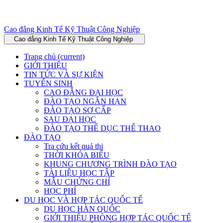
Cao đẳng Kinh Tế Kỹ Thuật Công Nghiệp
Cao đẳng Kinh Tế Kỹ Thuật Công Nghiệp
Trang chủ
(current)
GIỚI THIỆU
TIN TỨC VÀ SỰ KIỆN
TUYỂN SINH
CAO ĐẲNG ĐẠI HỌC
ĐÀO TẠO NGẮN HẠN
ĐÀO TẠO SƠ CẤP
SAU ĐẠI HỌC
ĐÀO TẠO THỂ DỤC THỂ THAO
ĐÀO TẠO
Tra cứu kết quả thi
THỜI KHÓA BIỂU
KHUNG CHƯƠNG TRÌNH ĐÀO TẠO
TÀI LIỆU HỌC TẬP
MẪU CHỨNG CHỈ
HỌC PHÍ
DU HỌC VÀ HỢP TÁC QUỐC TẾ
DU HỌC HÀN QUỐC
GIỚI THIỆU PHÒNG HỢP TÁC QUỐC TẾ