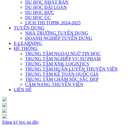
DU HỌC NHẬT BẢN
DU HỌC ĐÀI LOAN
DU HỌC ĐỨC
DU HỌC ÚC
LỊCH THI TOPIK 2024-2025
TUYỂN DỤNG
NHÀ TRƯỜNG TUYỂN DỤNG
DOANH NGHIỆP TUYỂN DỤNG
E-LEARNING
HỆ THỐNG
TRUNG TÂM NGOẠI NGỮ TIN HỌC
TRUNG TÂM NGHIỆP VỤ SƯ PHẠM
TRUNG TÂM XNK LOGISTICS
TRUNG TÂM HUẤN LUYỆN THUYỀN VIÊN
TRUNG TÂM KẾ TOÁN QUỐC GIA
TRUNG TÂM CHĂM SÓC SẮC ĐẸP
CẨM NANG THUYỀN VIÊN
LIÊN HỆ
Đăng ký học tại đây