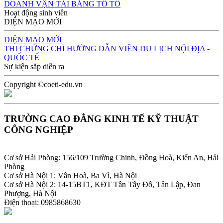
DOANH VẬN TẢI BẰNG TÔ TÔ
Hoạt động sinh viên
DIỆN MẠO MỚI
DIỆN MẠO MỚI
THI CHỨNG CHỈ HƯỚNG DẪN VIÊN DU LỊCH NỘI ĐỊA -
QUỐC TẾ
Sự kiện sắp diễn ra
Copyright ©coeti-edu.vn
TRƯỜNG CAO ĐẲNG KINH TẾ KỸ THUẬT
CÔNG NGHIỆP
Cơ sở Hải Phòng: 156/109 Trường Chinh, Đồng Hoà, Kiến An, Hải
Phòng
Cơ sở Hà Nội 1: Vân Hoà, Ba Vì, Hà Nội
Cơ sở Hà Nội 2: 14-15BT1, KĐT Tân Tây Đô, Tân Lập, Đan
Phượng, Hà Nội
Điện thoại: 0985868630