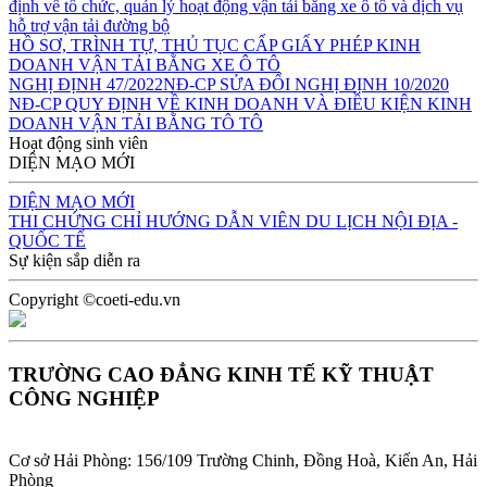
định về tổ chức, quản lý hoạt động vận tải bằng xe ô tô và dịch vụ
hỗ trợ vận tải đường bộ
HỒ SƠ, TRÌNH TỰ, THỦ TỤC CẤP GIẤY PHÉP KINH
DOANH VẬN TẢI BẰNG XE Ô TÔ
NGHỊ ĐỊNH 47/2022NĐ-CP SỬA ĐỔI NGHỊ ĐỊNH 10/2020
NĐ-CP QUY ĐỊNH VỀ KINH DOANH VÀ ĐIỀU KIỆN KINH
DOANH VẬN TẢI BẰNG TÔ TÔ
Hoạt động sinh viên
DIỆN MẠO MỚI
DIỆN MẠO MỚI
THI CHỨNG CHỈ HƯỚNG DẪN VIÊN DU LỊCH NỘI ĐỊA -
QUỐC TẾ
Sự kiện sắp diễn ra
Copyright ©coeti-edu.vn
TRƯỜNG CAO ĐẲNG KINH TẾ KỸ THUẬT
CÔNG NGHIỆP
Cơ sở Hải Phòng: 156/109 Trường Chinh, Đồng Hoà, Kiến An, Hải
Phòng