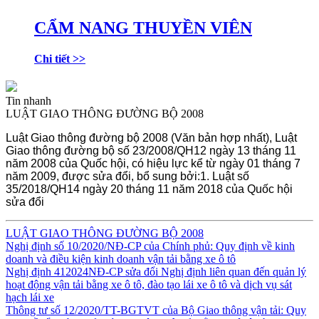
CẨM NANG THUYỀN VIÊN
Chi tiết >>
Tin nhanh
LUẬT GIAO THÔNG ĐƯỜNG BỘ 2008
Luật Giao thông đường bộ 2008 (Văn bản hợp nhất), Luật
Giao thông đường bộ số 23/2008/QH12 ngày 13 tháng 11
năm 2008 của Quốc hội, có hiệu lực kể từ ngày 01 tháng 7
năm 2009, được sửa đổi, bổ sung bởi:1. Luật số
35/2018/QH14 ngày 20 tháng 11 năm 2018 của Quốc hội
sửa đổi
LUẬT GIAO THÔNG ĐƯỜNG BỘ 2008
Nghị định số 10/2020/NĐ-CP của Chính phủ: Quy định về kinh
doanh và điều kiện kinh doanh vận tải bằng xe ô tô
Nghị định 412024NĐ-CP sửa đổi Nghị định liên quan đến quản lý
hoạt động vận tải bằng xe ô tô, đào tạo lái xe ô tô và dịch vụ sát
hạch lái xe
Thông tư số 12/2020/TT-BGTVT của Bộ Giao thông vận tải: Quy