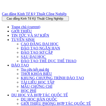
Cao đẳng Kinh Tế Kỹ Thuật Công Nghiệp
Cao đẳng Kinh Tế Kỹ Thuật Công Nghiệp
Trang chủ
(current)
GIỚI THIỆU
TIN TỨC VÀ SỰ KIỆN
TUYỂN SINH
CAO ĐẲNG ĐẠI HỌC
ĐÀO TẠO NGẮN HẠN
ĐÀO TẠO SƠ CẤP
SAU ĐẠI HỌC
ĐÀO TẠO THỂ DỤC THỂ THAO
ĐÀO TẠO
Tra cứu kết quả thi
THỜI KHÓA BIỂU
KHUNG CHƯƠNG TRÌNH ĐÀO TẠO
TÀI LIỆU HỌC TẬP
MẪU CHỨNG CHỈ
HỌC PHÍ
DU HỌC VÀ HỢP TÁC QUỐC TẾ
DU HỌC HÀN QUỐC
GIỚI THIỆU PHÒNG HỢP TÁC QUỐC TẾ