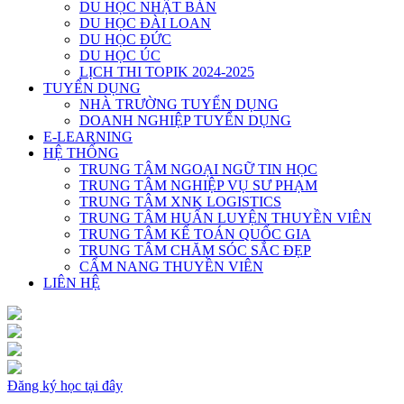
DU HỌC NHẬT BẢN
DU HỌC ĐÀI LOAN
DU HỌC ĐỨC
DU HỌC ÚC
LỊCH THI TOPIK 2024-2025
TUYỂN DỤNG
NHÀ TRƯỜNG TUYỂN DỤNG
DOANH NGHIỆP TUYỂN DỤNG
E-LEARNING
HỆ THỐNG
TRUNG TÂM NGOẠI NGỮ TIN HỌC
TRUNG TÂM NGHIỆP VỤ SƯ PHẠM
TRUNG TÂM XNK LOGISTICS
TRUNG TÂM HUẤN LUYỆN THUYỀN VIÊN
TRUNG TÂM KẾ TOÁN QUỐC GIA
TRUNG TÂM CHĂM SÓC SẮC ĐẸP
CẨM NANG THUYỀN VIÊN
LIÊN HỆ
Đăng ký học tại đây