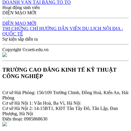
DOANH VẬN TẢI BẰNG TÔ TÔ
Hoạt động sinh viên
DIỆN MẠO MỚI
DIỆN MẠO MỚI
THI CHỨNG CHỈ HƯỚNG DẪN VIÊN DU LỊCH NỘI ĐỊA -
QUỐC TẾ
Sự kiện sắp diễn ra
Copyright ©coeti-edu.vn
TRƯỜNG CAO ĐẲNG KINH TẾ KỸ THUẬT
CÔNG NGHIỆP
Cơ sở Hải Phòng: 156/109 Trường Chinh, Đồng Hoà, Kiến An, Hải
Phòng
Cơ sở Hà Nội 1: Vân Hoà, Ba Vì, Hà Nội
Cơ sở Hà Nội 2: 14-15BT1, KĐT Tân Tây Đô, Tân Lập, Đan
Phượng, Hà Nội
Điện thoại: 0985868630