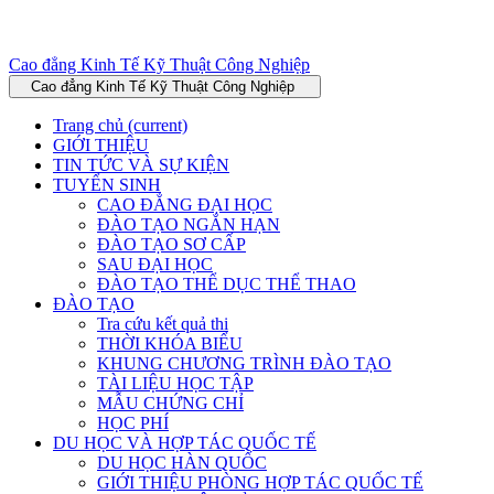
Cao đẳng Kinh Tế Kỹ Thuật Công Nghiệp
Cao đẳng Kinh Tế Kỹ Thuật Công Nghiệp
Trang chủ
(current)
GIỚI THIỆU
TIN TỨC VÀ SỰ KIỆN
TUYỂN SINH
CAO ĐẲNG ĐẠI HỌC
ĐÀO TẠO NGẮN HẠN
ĐÀO TẠO SƠ CẤP
SAU ĐẠI HỌC
ĐÀO TẠO THỂ DỤC THỂ THAO
ĐÀO TẠO
Tra cứu kết quả thi
THỜI KHÓA BIỂU
KHUNG CHƯƠNG TRÌNH ĐÀO TẠO
TÀI LIỆU HỌC TẬP
MẪU CHỨNG CHỈ
HỌC PHÍ
DU HỌC VÀ HỢP TÁC QUỐC TẾ
DU HỌC HÀN QUỐC
GIỚI THIỆU PHÒNG HỢP TÁC QUỐC TẾ