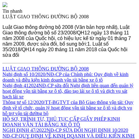
Tin nhanh
LUẬT GIAO THÔNG ĐƯỜNG BỘ 2008
Luật Giao thông đường bộ 2008 (Văn bản hợp nhất), Luật
Giao thông đường bộ số 23/2008/QH12 ngày 13 tháng 11
năm 2008 của Quốc hội, có hiệu lực kể từ ngày 01 tháng 7
năm 2009, được sửa đổi, bổ sung bởi:1. Luật số
35/2018/QH14 ngày 20 tháng 11 năm 2018 của Quốc hội
sửa đổi
LUẬT GIAO THÔNG ĐƯỜNG BỘ 2008
Nghị định số 10/2020/NĐ-CP của Chính phủ: Quy định về kinh
doanh và điều kiện kinh doanh vận tải bằng xe ô tô
Nghị định 412024NĐ-CP sửa đổi Nghị định liên quan đến quản lý
hoạt động vận tải bằng xe ô tô, đào tạo lái xe ô tô và dịch vụ sát
hạch lái xe
Thông tư số 12/2020/TT-BGTVT của Bộ Giao thông vận tải: Quy
định về tổ chức, quản lý hoạt động vận tải bằng xe ô tô và dịch vụ
hỗ trợ vận tải đường bộ
HỒ SƠ, TRÌNH TỰ, THỦ TỤC CẤP GIẤY PHÉP KINH
DOANH VẬN TẢI BẰNG XE Ô TÔ
NGHỊ ĐỊNH 47/2022NĐ-CP SỬA ĐỔI NGHỊ ĐỊNH 10/2020
NĐ-CP QUY ĐỊNH VỀ KINH DOANH VÀ ĐIỀU KIỆN KINH