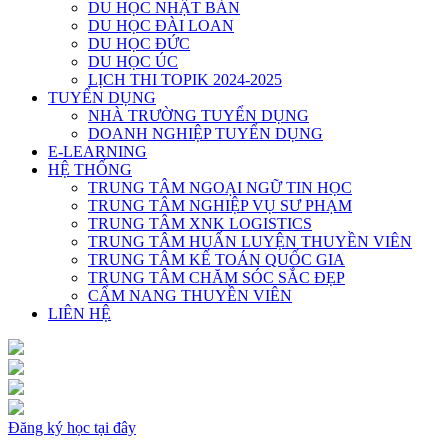
DU HỌC NHẬT BẢN
DU HỌC ĐÀI LOAN
DU HỌC ĐỨC
DU HỌC ÚC
LỊCH THI TOPIK 2024-2025
TUYỂN DỤNG
NHÀ TRƯỜNG TUYỂN DỤNG
DOANH NGHIỆP TUYỂN DỤNG
E-LEARNING
HỆ THỐNG
TRUNG TÂM NGOẠI NGỮ TIN HỌC
TRUNG TÂM NGHIỆP VỤ SƯ PHẠM
TRUNG TÂM XNK LOGISTICS
TRUNG TÂM HUẤN LUYỆN THUYỀN VIÊN
TRUNG TÂM KẾ TOÁN QUỐC GIA
TRUNG TÂM CHĂM SÓC SẮC ĐẸP
CẨM NANG THUYỀN VIÊN
LIÊN HỆ
Đăng ký học tại đây