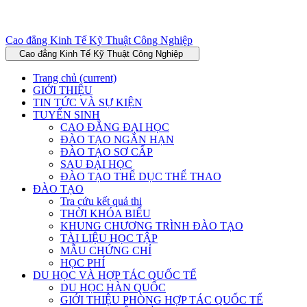
Cao đẳng Kinh Tế Kỹ Thuật Công Nghiệp
Cao đẳng Kinh Tế Kỹ Thuật Công Nghiệp
Trang chủ
(current)
GIỚI THIỆU
TIN TỨC VÀ SỰ KIỆN
TUYỂN SINH
CAO ĐẲNG ĐẠI HỌC
ĐÀO TẠO NGẮN HẠN
ĐÀO TẠO SƠ CẤP
SAU ĐẠI HỌC
ĐÀO TẠO THỂ DỤC THỂ THAO
ĐÀO TẠO
Tra cứu kết quả thi
THỜI KHÓA BIỂU
KHUNG CHƯƠNG TRÌNH ĐÀO TẠO
TÀI LIỆU HỌC TẬP
MẪU CHỨNG CHỈ
HỌC PHÍ
DU HỌC VÀ HỢP TÁC QUỐC TẾ
DU HỌC HÀN QUỐC
GIỚI THIỆU PHÒNG HỢP TÁC QUỐC TẾ