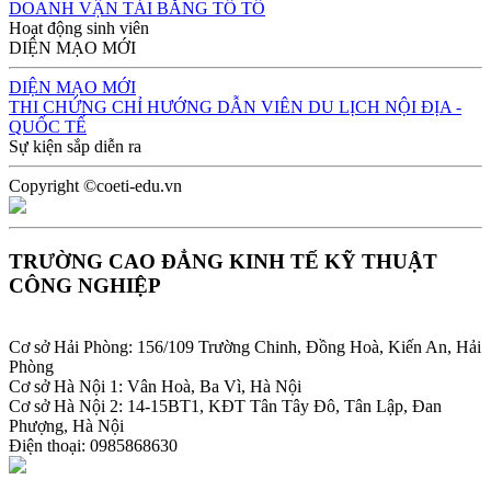
DOANH VẬN TẢI BẰNG TÔ TÔ
Hoạt động sinh viên
DIỆN MẠO MỚI
DIỆN MẠO MỚI
THI CHỨNG CHỈ HƯỚNG DẪN VIÊN DU LỊCH NỘI ĐỊA -
QUỐC TẾ
Sự kiện sắp diễn ra
Copyright ©coeti-edu.vn
TRƯỜNG CAO ĐẲNG KINH TẾ KỸ THUẬT
CÔNG NGHIỆP
Cơ sở Hải Phòng: 156/109 Trường Chinh, Đồng Hoà, Kiến An, Hải
Phòng
Cơ sở Hà Nội 1: Vân Hoà, Ba Vì, Hà Nội
Cơ sở Hà Nội 2: 14-15BT1, KĐT Tân Tây Đô, Tân Lập, Đan
Phượng, Hà Nội
Điện thoại: 0985868630