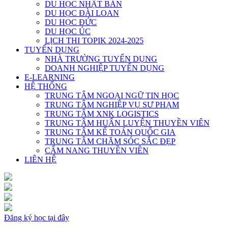
DU HỌC NHẬT BẢN
DU HỌC ĐÀI LOAN
DU HỌC ĐỨC
DU HỌC ÚC
LỊCH THI TOPIK 2024-2025
TUYỂN DỤNG
NHÀ TRƯỜNG TUYỂN DỤNG
DOANH NGHIỆP TUYỂN DỤNG
E-LEARNING
HỆ THỐNG
TRUNG TÂM NGOẠI NGỮ TIN HỌC
TRUNG TÂM NGHIỆP VỤ SƯ PHẠM
TRUNG TÂM XNK LOGISTICS
TRUNG TÂM HUẤN LUYỆN THUYỀN VIÊN
TRUNG TÂM KẾ TOÁN QUỐC GIA
TRUNG TÂM CHĂM SÓC SẮC ĐẸP
CẨM NANG THUYỀN VIÊN
LIÊN HỆ
Đăng ký học tại đây