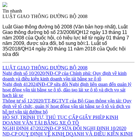
Tin nhanh
LUẬT GIAO THÔNG ĐƯỜNG BỘ 2008
Luật Giao thông đường bộ 2008 (Văn bản hợp nhất), Luật
Giao thông đường bộ số 23/2008/QH12 ngày 13 tháng 11
năm 2008 của Quốc hội, có hiệu lực kể từ ngày 01 tháng 7
năm 2009, được sửa đổi, bổ sung bởi:1. Luật số
35/2018/QH14 ngày 20 tháng 11 năm 2018 của Quốc hội
sửa đổi
LUẬT GIAO THÔNG ĐƯỜNG BỘ 2008
Nghị định số 10/2020/NĐ-CP của Chính phủ: Quy định về kinh
doanh và điều kiện kinh doanh vận tải bằng xe ô tô
Nghị định 412024NĐ-CP sửa đổi Nghị định liên quan đến quản lý
hoạt động vận tải bằng xe ô tô, đào tạo lái xe ô tô và dịch vụ sát
hạch lái xe
Thông tư số 12/2020/TT-BGTVT của Bộ Giao thông vận tải: Quy
định về tổ chức, quản lý hoạt động vận tải bằng xe ô tô và dịch vụ
hỗ trợ vận tải đường bộ
HỒ SƠ, TRÌNH TỰ, THỦ TỤC CẤP GIẤY PHÉP KINH
DOANH VẬN TẢI BẰNG XE Ô TÔ
NGHỊ ĐỊNH 47/2022NĐ-CP SỬA ĐỔI NGHỊ ĐỊNH 10/2020
NĐ-CP QUY ĐỊNH VỀ KINH DOANH VÀ ĐIỀU KIỆN KINH