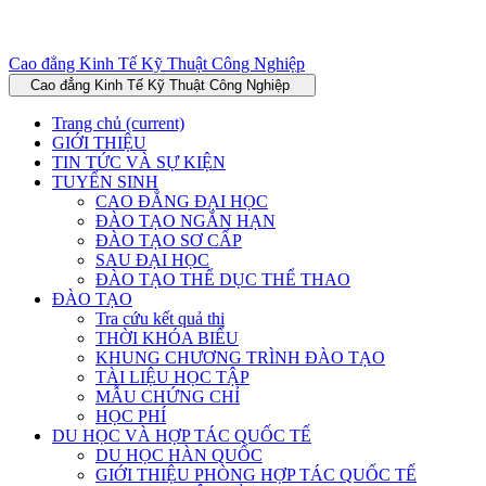
Cao đẳng Kinh Tế Kỹ Thuật Công Nghiệp
Cao đẳng Kinh Tế Kỹ Thuật Công Nghiệp
Trang chủ
(current)
GIỚI THIỆU
TIN TỨC VÀ SỰ KIỆN
TUYỂN SINH
CAO ĐẲNG ĐẠI HỌC
ĐÀO TẠO NGẮN HẠN
ĐÀO TẠO SƠ CẤP
SAU ĐẠI HỌC
ĐÀO TẠO THỂ DỤC THỂ THAO
ĐÀO TẠO
Tra cứu kết quả thi
THỜI KHÓA BIỂU
KHUNG CHƯƠNG TRÌNH ĐÀO TẠO
TÀI LIỆU HỌC TẬP
MẪU CHỨNG CHỈ
HỌC PHÍ
DU HỌC VÀ HỢP TÁC QUỐC TẾ
DU HỌC HÀN QUỐC
GIỚI THIỆU PHÒNG HỢP TÁC QUỐC TẾ