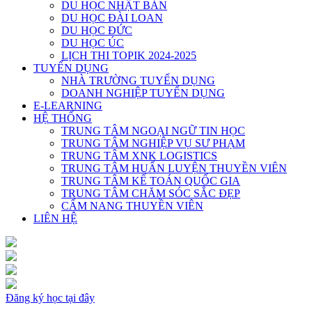
DU HỌC NHẬT BẢN
DU HỌC ĐÀI LOAN
DU HỌC ĐỨC
DU HỌC ÚC
LỊCH THI TOPIK 2024-2025
TUYỂN DỤNG
NHÀ TRƯỜNG TUYỂN DỤNG
DOANH NGHIỆP TUYỂN DỤNG
E-LEARNING
HỆ THỐNG
TRUNG TÂM NGOẠI NGỮ TIN HỌC
TRUNG TÂM NGHIỆP VỤ SƯ PHẠM
TRUNG TÂM XNK LOGISTICS
TRUNG TÂM HUẤN LUYỆN THUYỀN VIÊN
TRUNG TÂM KẾ TOÁN QUỐC GIA
TRUNG TÂM CHĂM SÓC SẮC ĐẸP
CẨM NANG THUYỀN VIÊN
LIÊN HỆ
Đăng ký học tại đây