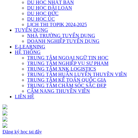
DU HỌC NHẬT BẢN
DU HỌC ĐÀI LOAN
DU HỌC ĐỨC
DU HỌC ÚC
LỊCH THI TOPIK 2024-2025
TUYỂN DỤNG
NHÀ TRƯỜNG TUYỂN DỤNG
DOANH NGHIỆP TUYỂN DỤNG
E-LEARNING
HỆ THỐNG
TRUNG TÂM NGOẠI NGỮ TIN HỌC
TRUNG TÂM NGHIỆP VỤ SƯ PHẠM
TRUNG TÂM XNK LOGISTICS
TRUNG TÂM HUẤN LUYỆN THUYỀN VIÊN
TRUNG TÂM KẾ TOÁN QUỐC GIA
TRUNG TÂM CHĂM SÓC SẮC ĐẸP
CẨM NANG THUYỀN VIÊN
LIÊN HỆ
Đăng ký học tại đây