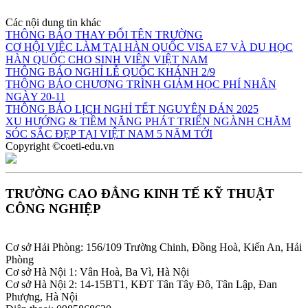
Các nội dung tin khác
THÔNG BÁO THAY ĐỔI TÊN TRƯỜNG
CƠ HỘI VIỆC LÀM TẠI HÀN QUỐC VISA E7 VÀ DU HỌC
HÀN QUỐC CHO SINH VIÊN VIỆT NAM
THÔNG BÁO NGHỈ LỄ QUỐC KHÁNH 2/9
THÔNG BÁO CHƯƠNG TRÌNH GIẢM HỌC PHÍ NHÂN
NGÀY 20-11
THÔNG BÁO LỊCH NGHỈ TẾT NGUYÊN ĐÁN 2025
XU HƯỚNG & TIỀM NĂNG PHÁT TRIỂN NGÀNH CHĂM
SÓC SẮC ĐẸP TẠI VIỆT NAM 5 NĂM TỚI
Copyright ©coeti-edu.vn
TRƯỜNG CAO ĐẲNG KINH TẾ KỸ THUẬT
CÔNG NGHIỆP
Cơ sở Hải Phòng: 156/109 Trường Chinh, Đồng Hoà, Kiến An, Hải
Phòng
Cơ sở Hà Nội 1: Vân Hoà, Ba Vì, Hà Nội
Cơ sở Hà Nội 2: 14-15BT1, KĐT Tân Tây Đô, Tân Lập, Đan
Phượng, Hà Nội