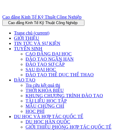
Cao đẳng Kinh Tế Kỹ Thuật Công Nghiệp
Cao đẳng Kinh Tế Kỹ Thuật Công Nghiệp
Trang chủ
(current)
GIỚI THIỆU
TIN TỨC VÀ SỰ KIỆN
TUYỂN SINH
CAO ĐẲNG ĐẠI HỌC
ĐÀO TẠO NGẮN HẠN
ĐÀO TẠO SƠ CẤP
SAU ĐẠI HỌC
ĐÀO TẠO THỂ DỤC THỂ THAO
ĐÀO TẠO
Tra cứu kết quả thi
THỜI KHÓA BIỂU
KHUNG CHƯƠNG TRÌNH ĐÀO TẠO
TÀI LIỆU HỌC TẬP
MẪU CHỨNG CHỈ
HỌC PHÍ
DU HỌC VÀ HỢP TÁC QUỐC TẾ
DU HỌC HÀN QUỐC
GIỚI THIỆU PHÒNG HỢP TÁC QUỐC TẾ