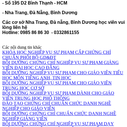
- Số 195 D2 Bình Thạnh - HCM
- Nha Trang,
Đà Nẵng,
Bình Dương
Các cơ sở Nha Trang, Đà nẵng, Bình Dương học viên vui
lòng liên hệ
Hotline:
0985 86 86 30 - 0332861155
Các nội dung tin khác
KHÓA HỌC NGHIỆP VỤ SƯ PHẠM CẤP CHỨNG CHỈ
CHUẨN PHÔI BỘ GD&ĐT
BỒI DƯỠNG CHỨNG CHỈ NGHIỆP VỤ SƯ PHẠM GIẢNG
VIÊN ĐẠI HỌC CAO ĐẲNG
BỒI DƯỠNG NGHIỆP VỤ SƯ PHẠM CHO GIÁO VIÊN TIỂU
HỌC MÔN TIẾNG ANH, TIN HỌC
BỒI DƯỠNG NGHIỆP VỤ SƯ PHẠM CHO GIÁO VIÊN
TRUNG HỌC CƠ SỞ
BỒI DƯỠNG NGHIỆP VỤ SƯ PHẠM DÀNH CHO GIÁO
VIÊN TRUNG HỌC PHỔ THÔNG
ĐÀO TẠO CHỨNG CHỈ CHUẨN CHỨC DANH NGHỀ
NGHIỆP CHO GIÁO VIÊN
BỒI DƯỠNG CHỨNG CHỈ CHUẨN CHỨC DANH NGHỀ
NGHIỆP GIẢNG VIÊN
BỒI DƯỠNG CHỨNG CHỈ NGHIỆP VỤ SƯ PHẠM DẠY