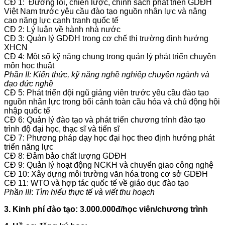
CĐ 1: Đường lối, chiến lược, chính sách phát triển GDĐH
Việt Nam trước yêu cầu đào tạo nguồn nhân lực và nâng
cao năng lực cạnh tranh quốc tế
CĐ 2: Lý luận về hành nhà nước
CĐ 3: Quản lý GDĐH trong cơ chế thị trường định hướng
XHCN
CĐ 4: Một số kỹ năng chung trong quản lý phát triển chuyên
môn học thuật
Phần II: Kiến thức, kỹ năng nghề nghiệp chuyên ngành và
đạo đức nghề
CĐ 5: Phát triển đội ngũ giảng viên trước yêu cầu đào tạo
nguồn nhân lực trong bối cảnh toàn cầu hóa và chủ động hội
nhập quốc tế
CĐ 6: Quản lý đào tạo và phát triển chương trình đào tạo
trình độ đại học, thạc sĩ và tiến sĩ
CĐ 7: Phương pháp dạy học đại học theo định hướng phát
triển năng lực
CĐ 8: Đảm bảo chất lượng GDĐH
CĐ 9: Quản lý hoạt động NCKH và chuyển giao công nghệ
CĐ 10: Xây dựng môi trường văn hóa trong cơ sở GDĐH
CĐ 11: WTO và hợp tác quốc tế về giáo dục đào tạo
Ph
ần
III
:
Tìm hiểu thực tế và viết thu hoạch
3. Kinh phí đào tạo: 3.000.000đ/học viên/chương trình