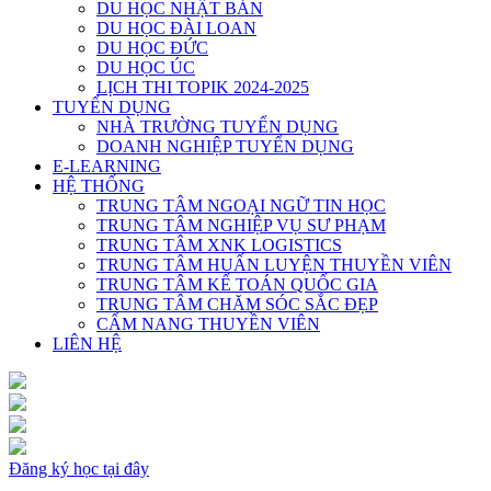
DU HỌC NHẬT BẢN
DU HỌC ĐÀI LOAN
DU HỌC ĐỨC
DU HỌC ÚC
LỊCH THI TOPIK 2024-2025
TUYỂN DỤNG
NHÀ TRƯỜNG TUYỂN DỤNG
DOANH NGHIỆP TUYỂN DỤNG
E-LEARNING
HỆ THỐNG
TRUNG TÂM NGOẠI NGỮ TIN HỌC
TRUNG TÂM NGHIỆP VỤ SƯ PHẠM
TRUNG TÂM XNK LOGISTICS
TRUNG TÂM HUẤN LUYỆN THUYỀN VIÊN
TRUNG TÂM KẾ TOÁN QUỐC GIA
TRUNG TÂM CHĂM SÓC SẮC ĐẸP
CẨM NANG THUYỀN VIÊN
LIÊN HỆ
Đăng ký học tại đây