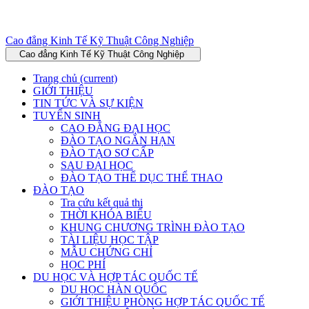
Cao đẳng Kinh Tế Kỹ Thuật Công Nghiệp
Cao đẳng Kinh Tế Kỹ Thuật Công Nghiệp
Trang chủ
(current)
GIỚI THIỆU
TIN TỨC VÀ SỰ KIỆN
TUYỂN SINH
CAO ĐẲNG ĐẠI HỌC
ĐÀO TẠO NGẮN HẠN
ĐÀO TẠO SƠ CẤP
SAU ĐẠI HỌC
ĐÀO TẠO THỂ DỤC THỂ THAO
ĐÀO TẠO
Tra cứu kết quả thi
THỜI KHÓA BIỂU
KHUNG CHƯƠNG TRÌNH ĐÀO TẠO
TÀI LIỆU HỌC TẬP
MẪU CHỨNG CHỈ
HỌC PHÍ
DU HỌC VÀ HỢP TÁC QUỐC TẾ
DU HỌC HÀN QUỐC
GIỚI THIỆU PHÒNG HỢP TÁC QUỐC TẾ