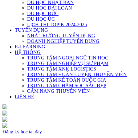
DU HỌC NHẬT BẢN
DU HỌC ĐÀI LOAN
DU HỌC ĐỨC
DU HỌC ÚC
LỊCH THI TOPIK 2024-2025
TUYỂN DỤNG
NHÀ TRƯỜNG TUYỂN DỤNG
DOANH NGHIỆP TUYỂN DỤNG
E-LEARNING
HỆ THỐNG
TRUNG TÂM NGOẠI NGỮ TIN HỌC
TRUNG TÂM NGHIỆP VỤ SƯ PHẠM
TRUNG TÂM XNK LOGISTICS
TRUNG TÂM HUẤN LUYỆN THUYỀN VIÊN
TRUNG TÂM KẾ TOÁN QUỐC GIA
TRUNG TÂM CHĂM SÓC SẮC ĐẸP
CẨM NANG THUYỀN VIÊN
LIÊN HỆ
Đăng ký học tại đây