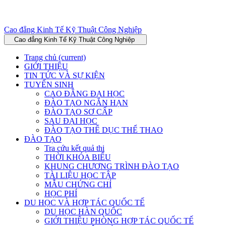
Cao đẳng Kinh Tế Kỹ Thuật Công Nghiệp
Cao đẳng Kinh Tế Kỹ Thuật Công Nghiệp
Trang chủ
(current)
GIỚI THIỆU
TIN TỨC VÀ SỰ KIỆN
TUYỂN SINH
CAO ĐẲNG ĐẠI HỌC
ĐÀO TẠO NGẮN HẠN
ĐÀO TẠO SƠ CẤP
SAU ĐẠI HỌC
ĐÀO TẠO THỂ DỤC THỂ THAO
ĐÀO TẠO
Tra cứu kết quả thi
THỜI KHÓA BIỂU
KHUNG CHƯƠNG TRÌNH ĐÀO TẠO
TÀI LIỆU HỌC TẬP
MẪU CHỨNG CHỈ
HỌC PHÍ
DU HỌC VÀ HỢP TÁC QUỐC TẾ
DU HỌC HÀN QUỐC
GIỚI THIỆU PHÒNG HỢP TÁC QUỐC TẾ