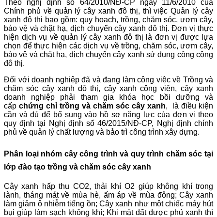
Theo nghị định số 64/2010/NĐ-CP ngày 11/6/2010 của
Chính phủ về quản lý cây xanh đô thị, thì việc Quản lý cây
xanh đô thị bao gồm: quy hoạch, trồng, chăm sóc, ươm cây,
bảo vệ và chặt hạ, dịch chuyển cây xanh đô thị. Đơn vị thực
hiện dịch vụ về quản lý cây xanh đô thị là đơn vị được lựa
chọn để thực hiện các dịch vụ về trồng, chăm sóc, ươm cây,
bảo vệ và chặt hạ, dịch chuyển cây xanh sử dụng công cộng
đô thị.
Đối với doanh nghiệp đã và đang làm công việc về Trồng và
chăm sóc cây xanh đô thị, cây xanh công viên, cây xanh
doanh nghiệp phải tham gia khóa học bồi dưỡng và
cấp
chứng chỉ trồng và chăm sóc cây xanh
, là điều kiện
cần và đủ để bổ sung vào hồ sơ năng lực của đơn vị theo
quy định tại Nghị định số 46/2015/NĐ-CP, Nghị định chính
phủ về quản lý chất lượng và bảo trì công trình xây dựng.
Phân loại nhóm cây công trình và quy trình chăm sóc
tại
lớp đào tạo trồng và chăm sóc cây xanh
Cây xanh hấp thu CO2, thải khí O2 giúp không khí trong
lành, tháng mát về mùa hè, ấm áp về mùa đông; Cây xanh
làm giảm ô nhiễm tiếng ồn; Cây xanh như một chiếc máy hút
bụi giúp làm sạch không khí; Khi mặt đất được phủ xanh thì