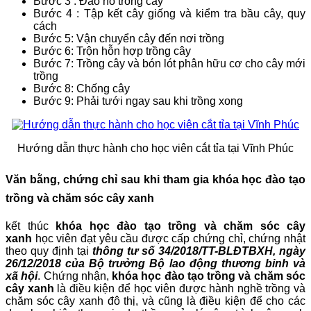
Bước 3 : Đào hố trồng cây
Bước 4 : Tập kết cây giống và kiểm tra bầu cây, quy
cách
Bước 5: Vận chuyển cây đến nơi trồng
Bước 6: Trộn hỗn hợp trồng cây
Bước 7: Trồng cây và bón lót phân hữu cơ cho cây mới
trồng
Bước 8: Chống cây
Bước 9: Phải tưới ngay sau khi trồng xong
Hướng dẫn thực hành cho học viên cắt tỉa tại Vĩnh Phúc
Văn bằng, chứng chỉ sau khi tham gia khóa học đào tạo
trồng và chăm sóc cây xanh
kết thúc
khóa học đào tạo trồng và chăm sóc cây
xanh
học viên đạt yêu cầu được cấp chứng chỉ, chứng nhật
theo quy định tại
thông tư số 34/2018/TT-BLĐTBXH, ngày
26/12/2018 của Bộ trưởng Bộ lao động thương binh và
xã hội
. Chứng nhận,
khóa học đào tạo trồng và chăm sóc
cây xanh
là điều kiện để học viên được hành nghề trồng và
chăm sóc cây xanh đô thị, và cũng là điều kiện để cho các