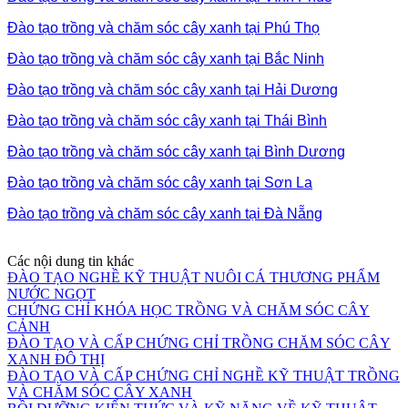
Đào tạo trồng và chăm sóc cây xanh tại Phú Thọ
Đào tạo trồng và chăm sóc cây xanh tại Bắc Ninh
Đào tạo trồng và chăm sóc cây xanh tại Hải Dương
Đào tạo trồng và chăm sóc cây xanh tại Thái Bình
Đào tạo trồng và chăm sóc cây xanh tại Bình Dương
Đào tạo trồng và chăm sóc cây xanh tại Sơn La
Đào tạo trồng và chăm sóc cây xanh tại Đà Nẵng
Các nội dung tin khác
ĐÀO TẠO NGHỀ KỸ THUẬT NUÔI CÁ THƯƠNG PHẨM
NƯỚC NGỌT
CHỨNG CHỈ KHÓA HỌC TRỒNG VÀ CHĂM SÓC CÂY
CẢNH
ĐÀO TẠO VÀ CẤP CHỨNG CHỈ TRỒNG CHĂM SÓC CÂY
XANH ĐÔ THỊ
ĐÀO TẠO VÀ CẤP CHỨNG CHỈ NGHỀ KỸ THUẬT TRỒNG
VÀ CHĂM SÓC CÂY XANH