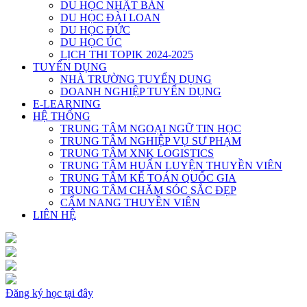
DU HỌC NHẬT BẢN
DU HỌC ĐÀI LOAN
DU HỌC ĐỨC
DU HỌC ÚC
LỊCH THI TOPIK 2024-2025
TUYỂN DỤNG
NHÀ TRƯỜNG TUYỂN DỤNG
DOANH NGHIỆP TUYỂN DỤNG
E-LEARNING
HỆ THỐNG
TRUNG TÂM NGOẠI NGỮ TIN HỌC
TRUNG TÂM NGHIỆP VỤ SƯ PHẠM
TRUNG TÂM XNK LOGISTICS
TRUNG TÂM HUẤN LUYỆN THUYỀN VIÊN
TRUNG TÂM KẾ TOÁN QUỐC GIA
TRUNG TÂM CHĂM SÓC SẮC ĐẸP
CẨM NANG THUYỀN VIÊN
LIÊN HỆ
Đăng ký học tại đây