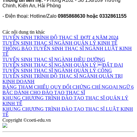
Thông tin liên hệ:
- Phòng A102 - Số 156/109 Trường
Chinh, Kiến An, Hải Phòng
- Điện thoại: Hotline/Zalo
0985868630 hoặc 0332861155
Các nội dung tin khác
TUYỂN SINH TRÌNH ĐỘ THẠC SĨ ĐỢT 4 NĂM 2024
TUYỂN SINH THẠC SĨ NGÀNH QUẢN LÝ KINH TẾ
THÔNG BÁO TUYỂN SINH THẠC SĨ NGÀNH LUẬT KINH
TẾ
TUYỂN SINH THẠC SĨ NGÀNH ĐIỀU DƯỠNG
TUYỂN SINH THẠC SĨ NGÀNH QUẢN LÝ ĐẤT ĐAI
TUYỂN SINH THẠC SĨ NGÀNH QUẢN LÝ CÔNG
TUYỂN SINH TRÌNH ĐỘ THẠC SĨ NGÀNH QUẢN TRỊ
KINH DOANH
BẢNG THAM CHIẾU QUY ĐỔI CHỨNG CHỈ NGOẠI NGỮ 6
BẬC DÀNH CHO ĐÀO TẠO THẠC SĨ
KHUNG CHƯƠNG TRÌNH ĐÀO TẠO THẠC SĨ QUẢN LÝ
KINH TẾ
KHUNG CHƯƠNG TRÌNH ĐÀO TẠO THẠC SĨ LUẬT KINH
TẾ
Copyright ©coeti-edu.vn