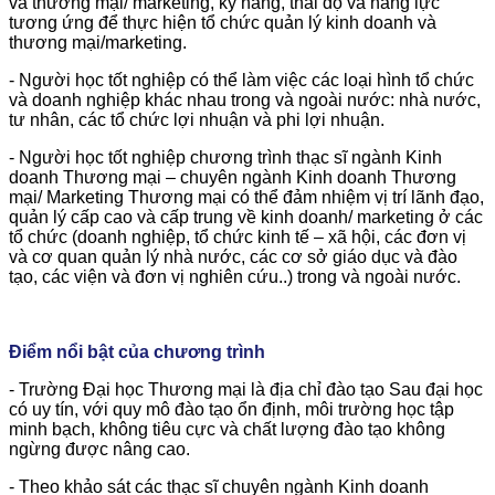
và thương mại/ marketing, kỹ năng, thái độ và năng lực
tương ứng để thực hiện tổ chức quản lý kinh doanh và
thương mại/marketing.
- Người học tốt nghiệp có thể làm việc các loại hình tổ chức
và doanh nghiệp khác nhau trong và ngoài nước: nhà nước,
tư nhân, các tổ chức lợi nhuận và phi lợi nhuận.
- Người học tốt nghiệp chương trình thạc sĩ ngành Kinh
doanh Thương mại – chuyên ngành Kinh doanh Thương
mại/ Marketing Thương mại có thể đảm nhiệm vị trí lãnh đạo,
quản lý cấp cao và cấp trung về kinh doanh/ marketing ở các
tổ chức (doanh nghiệp, tổ chức kinh tế – xã hội, các đơn vị
và cơ quan quản lý nhà nước, các cơ sở giáo dục và đào
tạo, các viện và đơn vị nghiên cứu..) trong và ngoài nước.
Điểm nổi bật của chương trình
- Trường Đại học Thương mại là địa chỉ đào tạo Sau đại học
có uy tín, với quy mô đào tạo ổn định, môi trường học tập
minh bạch, không tiêu cực và chất lượng đào tạo không
ngừng được nâng cao.
- Theo khảo sát các thạc sĩ chuyên ngành Kinh doanh