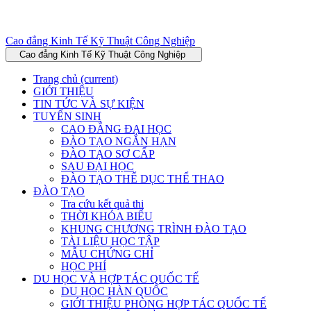
Cao đẳng Kinh Tế Kỹ Thuật Công Nghiệp
Cao đẳng Kinh Tế Kỹ Thuật Công Nghiệp
Trang chủ
(current)
GIỚI THIỆU
TIN TỨC VÀ SỰ KIỆN
TUYỂN SINH
CAO ĐẲNG ĐẠI HỌC
ĐÀO TẠO NGẮN HẠN
ĐÀO TẠO SƠ CẤP
SAU ĐẠI HỌC
ĐÀO TẠO THỂ DỤC THỂ THAO
ĐÀO TẠO
Tra cứu kết quả thi
THỜI KHÓA BIỂU
KHUNG CHƯƠNG TRÌNH ĐÀO TẠO
TÀI LIỆU HỌC TẬP
MẪU CHỨNG CHỈ
HỌC PHÍ
DU HỌC VÀ HỢP TÁC QUỐC TẾ
DU HỌC HÀN QUỐC
GIỚI THIỆU PHÒNG HỢP TÁC QUỐC TẾ