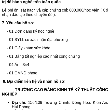
trị để hành nghề trên toàn quốc.
Lệ phí ôn, sát hạch và cấp chứng chỉ: 800.000/học viên
(
Có
nhận đào tạo theo chuyên đề ).
7. Yêu cầu hồ sơ:
- 01 Đơn đăng ký học nghề
- 01 SYLL có xác nhận địa phương
- 01 Giấy khám sức khỏe
- 01 Bằng tốt nghiệp cao nhất công chứng
- 04 Ảnh 3×4
- 01 CMND photo
8. Địa điểm liên hệ và
nhận hồ sơ:
TRƯỜNG CAO ĐẲNG KINH TẾ KỸ THUẬT CÔNG
NGHIỆP
Địa chỉ:
156/109 Trường Chinh, Đồng Hòa, Kiến An,
Hải Phòng