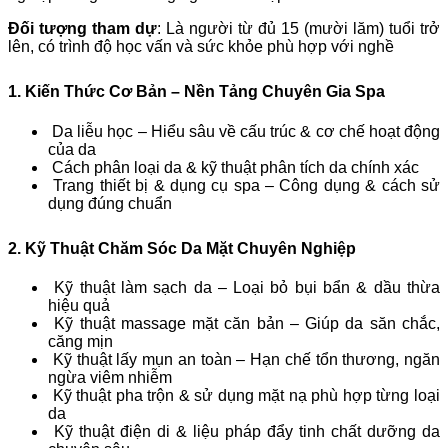
Đối tượng tham dự
: Là người từ đủ 15 (mười lăm) tuổi trở
lên, có trình độ học vấn và sức khỏe phù hợp với nghề
1. Kiến Thức Cơ Bản – Nền Tảng Chuyên Gia Spa
Da liễu học – Hiểu sâu về cấu trúc & cơ chế hoạt động
của da
Cách phân loại da & kỹ thuật phân tích da chính xác
Trang thiết bị & dụng cụ spa – Công dụng & cách sử
dụng đúng chuẩn
2. Kỹ Thuật Chăm Sóc Da Mặt Chuyên Nghiệp
Kỹ thuật làm sạch da – Loại bỏ bụi bẩn & dầu thừa
hiệu quả
Kỹ thuật massage mặt căn bản – Giúp da săn chắc,
căng mịn
Kỹ thuật lấy mụn an toàn – Hạn chế tổn thương, ngăn
ngừa viêm nhiễm
Kỹ thuật pha trộn & sử dụng mặt nạ phù hợp từng loại
da
Kỹ thuật điện di & liệu pháp đẩy tinh chất dưỡng da