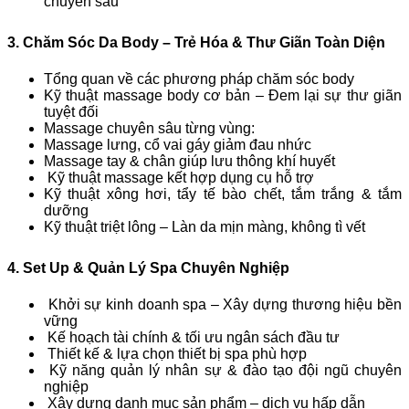
chuyên sâu
3. Chăm Sóc Da Body – Trẻ Hóa & Thư Giãn Toàn Diện
Tổng quan về các phương pháp chăm sóc body
Kỹ thuật massage body cơ bản – Đem lại sự thư giãn
tuyệt đối
Massage chuyên sâu từng vùng:
Massage lưng, cổ vai gáy giảm đau nhức
Massage tay & chân giúp lưu thông khí huyết
Kỹ thuật massage kết hợp dụng cụ hỗ trợ
Kỹ thuật xông hơi, tẩy tế bào chết, tắm trắng & tắm
dưỡng
Kỹ thuật triệt lông – Làn da mịn màng, không tì vết
4. Set Up & Quản Lý Spa Chuyên Nghiệp
Khởi sự kinh doanh spa – Xây dựng thương hiệu bền
vững
Kế hoạch tài chính & tối ưu ngân sách đầu tư
Thiết kế & lựa chọn thiết bị spa phù hợp
Kỹ năng quản lý nhân sự & đào tạo đội ngũ chuyên
nghiệp
Xây dựng danh mục sản phẩm – dịch vụ hấp dẫn