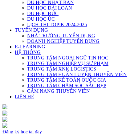
DU HỌC NHẬT BẢN
DU HỌC ĐÀI LOAN
DU HỌC ĐỨC
DU HỌC ÚC
LỊCH THI TOPIK 2024-2025
TUYỂN DỤNG
NHÀ TRƯỜNG TUYỂN DỤNG
DOANH NGHIỆP TUYỂN DỤNG
E-LEARNING
HỆ THỐNG
TRUNG TÂM NGOẠI NGỮ TIN HỌC
TRUNG TÂM NGHIỆP VỤ SƯ PHẠM
TRUNG TÂM XNK LOGISTICS
TRUNG TÂM HUẤN LUYỆN THUYỀN VIÊN
TRUNG TÂM KẾ TOÁN QUỐC GIA
TRUNG TÂM CHĂM SÓC SẮC ĐẸP
CẨM NANG THUYỀN VIÊN
LIÊN HỆ
Đăng ký học tại đây