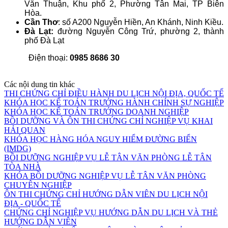
Văn Thuận, Khu phố 2, Phường Tân Mai, TP Biên
Hòa.
Cần Thơ
: số A200 Nguyễn Hiền, An Khánh, Ninh Kiều.
Đà Lạt:
đường Nguyễn Công Trứ, phường 2, thành
phố Đà Lạt
Điện thoại:
0985 8686 30
Các nội dung tin khác
THI CHỨNG CHỈ ĐIỀU HÀNH DU LỊCH NỘI ĐỊA, QUỐC TẾ
KHÓA HỌC KẾ TOÁN TRƯỞNG HÀNH CHÍNH SỰ NGHIỆP
KHÓA HỌC KẾ TOÁN TRƯỞNG DOANH NGHIỆP
BỒI DƯỠNG VÀ ÔN THI CHỨNG CHỈ NGHIỆP VỤ KHAI
HẢI QUAN
KHÓA HỌC HÀNG HÓA NGUY HIỂM ĐƯỜNG BIỂN
(IMDG)
BỒI DƯỠNG NGHIỆP VỤ LỄ TÂN VĂN PHÒNG LỄ TÂN
TÒA NHÀ
KHÓA BỒI DƯỠNG NGHIỆP VỤ LỄ TÂN VĂN PHÒNG
CHUYÊN NGHIỆP
ÔN THI CHỨNG CHỈ HƯỚNG DẪN VIÊN DU LỊCH NỘI
ĐỊA - QUỐC TẾ
CHỨNG CHỈ NGHIỆP VỤ HƯỚNG DẪN DU LỊCH VÀ THẺ
HƯỚNG DẪN VIÊN