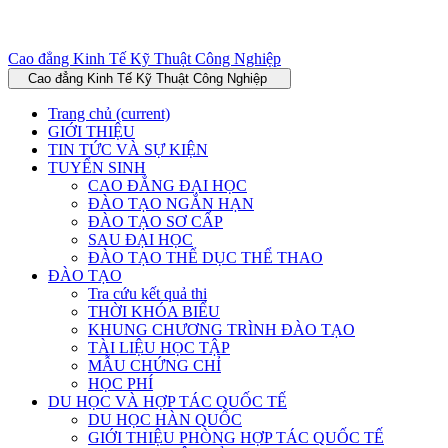
Cao đẳng Kinh Tế Kỹ Thuật Công Nghiệp
Cao đẳng Kinh Tế Kỹ Thuật Công Nghiệp
Trang chủ
(current)
GIỚI THIỆU
TIN TỨC VÀ SỰ KIỆN
TUYỂN SINH
CAO ĐẲNG ĐẠI HỌC
ĐÀO TẠO NGẮN HẠN
ĐÀO TẠO SƠ CẤP
SAU ĐẠI HỌC
ĐÀO TẠO THỂ DỤC THỂ THAO
ĐÀO TẠO
Tra cứu kết quả thi
THỜI KHÓA BIỂU
KHUNG CHƯƠNG TRÌNH ĐÀO TẠO
TÀI LIỆU HỌC TẬP
MẪU CHỨNG CHỈ
HỌC PHÍ
DU HỌC VÀ HỢP TÁC QUỐC TẾ
DU HỌC HÀN QUỐC
GIỚI THIỆU PHÒNG HỢP TÁC QUỐC TẾ