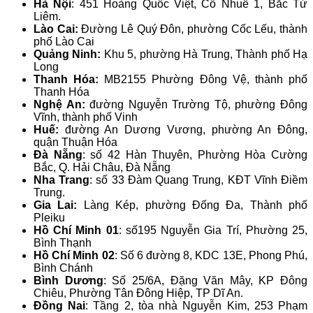
Hà Nội
: 451 Hoàng Quốc Việt, Cổ Nhuế 1, Bắc Từ
Liêm.
Lào Cai:
Đường Lê Quý Đôn, phường Cốc Lếu, thành
phố Lào Cai
Quảng Ninh:
Khu 5, phường Hà Trung, Thành phố Hạ
Long
Thanh Hóa:
MB2155 Phường Đông Vệ, thành phố
Thanh Hóa
Nghệ An:
đường Nguyễn Trường Tộ, phường Đông
Vĩnh, thành phố Vinh
Huế:
đường An Dương Vương, phường An Đông,
quận Thuận Hóa
Đà Nẵng
: số 42 Hàn Thuyên, Phường Hòa Cường
Bắc, Q. Hải Châu, Đà Nẵng
Nha Trang
: số 33 Đàm Quang Trung, KĐT Vĩnh Điềm
Trung.
Gia Lai:
Làng Kép, phường Đống Đa, Thành phố
Pleiku
Hồ Chí Minh
01
: số195 Nguyễn Gia Trí, Phường 25,
Bình Thạnh
Hồ Chí Minh 02
: Số 6 đường 8, KDC 13E, Phong Phú,
Bình Chánh
Bình Dương
: Số 25/6A, Đặng Văn Mây, KP Đông
Chiêu, Phường Tân Đông Hiệp, TP Dĩ An.
Đồng Nai
: Tầng 2, tòa nhà Nguyễn Kim, 253 Phạm