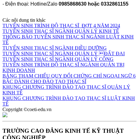
- Điện thoại: Hotline/Zalo
0985868630 hoặc 0332861155
Các nội dung tin khác
TUYỂN SINH TRÌNH ĐỘ THẠC SĨ ĐỢT 4 NĂM 2024
TUYỂN SINH THẠC SĨ NGÀNH QUẢN LÝ KINH TẾ
THÔNG BÁO TUYỂN SINH THẠC SĨ NGÀNH LUẬT KINH
TẾ
TUYỂN SINH THẠC SĨ NGÀNH ĐIỀU DƯỠNG
TUYỂN SINH THẠC SĨ NGÀNH QUẢN LÝ ĐẤT ĐAI
TUYỂN SINH THẠC SĨ NGÀNH QUẢN LÝ CÔNG
TUYỂN SINH TRÌNH ĐỘ THẠC SĨ NGÀNH QUẢN TRỊ
KINH DOANH
BẢNG THAM CHIẾU QUY ĐỔI CHỨNG CHỈ NGOẠI NGỮ 6
BẬC DÀNH CHO ĐÀO TẠO THẠC SĨ
KHUNG CHƯƠNG TRÌNH ĐÀO TẠO THẠC SĨ QUẢN LÝ
KINH TẾ
KHUNG CHƯƠNG TRÌNH ĐÀO TẠO THẠC SĨ LUẬT KINH
TẾ
Copyright ©coeti-edu.vn
TRƯỜNG CAO ĐẲNG KINH TẾ KỸ THUẬT
CÔNG NGHIỆP