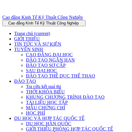
Cao đẳng Kinh Tế Kỹ Thuật Công Nghiệp
Cao đẳng Kinh Tế Kỹ Thuật Công Nghiệp
Trang chủ
(current)
GIỚI THIỆU
TIN TỨC VÀ SỰ KIỆN
TUYỂN SINH
CAO ĐẲNG ĐẠI HỌC
ĐÀO TẠO NGẮN HẠN
ĐÀO TẠO SƠ CẤP
SAU ĐẠI HỌC
ĐÀO TẠO THỂ DỤC THỂ THAO
ĐÀO TẠO
Tra cứu kết quả thi
THỜI KHÓA BIỂU
KHUNG CHƯƠNG TRÌNH ĐÀO TẠO
TÀI LIỆU HỌC TẬP
MẪU CHỨNG CHỈ
HỌC PHÍ
DU HỌC VÀ HỢP TÁC QUỐC TẾ
DU HỌC HÀN QUỐC
GIỚI THIỆU PHÒNG HỢP TÁC QUỐC TẾ