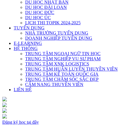
DU HỌC NHẬT BẢN
DU HỌC ĐÀI LOAN
DU HỌC ĐỨC
DU HỌC ÚC
LỊCH THI TOPIK 2024-2025
TUYỂN DỤNG
NHÀ TRƯỜNG TUYỂN DỤNG
DOANH NGHIỆP TUYỂN DỤNG
E-LEARNING
HỆ THỐNG
TRUNG TÂM NGOẠI NGỮ TIN HỌC
TRUNG TÂM NGHIỆP VỤ SƯ PHẠM
TRUNG TÂM XNK LOGISTICS
TRUNG TÂM HUẤN LUYỆN THUYỀN VIÊN
TRUNG TÂM KẾ TOÁN QUỐC GIA
TRUNG TÂM CHĂM SÓC SẮC ĐẸP
CẨM NANG THUYỀN VIÊN
LIÊN HỆ
Đăng ký học tại đây