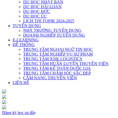
DU HỌC NHẬT BẢN
DU HỌC ĐÀI LOAN
DU HỌC ĐỨC
DU HỌC ÚC
LỊCH THI TOPIK 2024-2025
TUYỂN DỤNG
NHÀ TRƯỜNG TUYỂN DỤNG
DOANH NGHIỆP TUYỂN DỤNG
E-LEARNING
HỆ THỐNG
TRUNG TÂM NGOẠI NGỮ TIN HỌC
TRUNG TÂM NGHIỆP VỤ SƯ PHẠM
TRUNG TÂM XNK LOGISTICS
TRUNG TÂM HUẤN LUYỆN THUYỀN VIÊN
TRUNG TÂM KẾ TOÁN QUỐC GIA
TRUNG TÂM CHĂM SÓC SẮC ĐẸP
CẨM NANG THUYỀN VIÊN
LIÊN HỆ
Đăng ký học tại đây