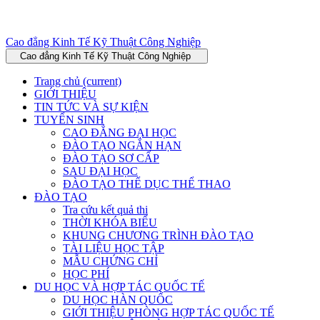
Cao đẳng Kinh Tế Kỹ Thuật Công Nghiệp
Cao đẳng Kinh Tế Kỹ Thuật Công Nghiệp
Trang chủ
(current)
GIỚI THIỆU
TIN TỨC VÀ SỰ KIỆN
TUYỂN SINH
CAO ĐẲNG ĐẠI HỌC
ĐÀO TẠO NGẮN HẠN
ĐÀO TẠO SƠ CẤP
SAU ĐẠI HỌC
ĐÀO TẠO THỂ DỤC THỂ THAO
ĐÀO TẠO
Tra cứu kết quả thi
THỜI KHÓA BIỂU
KHUNG CHƯƠNG TRÌNH ĐÀO TẠO
TÀI LIỆU HỌC TẬP
MẪU CHỨNG CHỈ
HỌC PHÍ
DU HỌC VÀ HỢP TÁC QUỐC TẾ
DU HỌC HÀN QUỐC
GIỚI THIỆU PHÒNG HỢP TÁC QUỐC TẾ