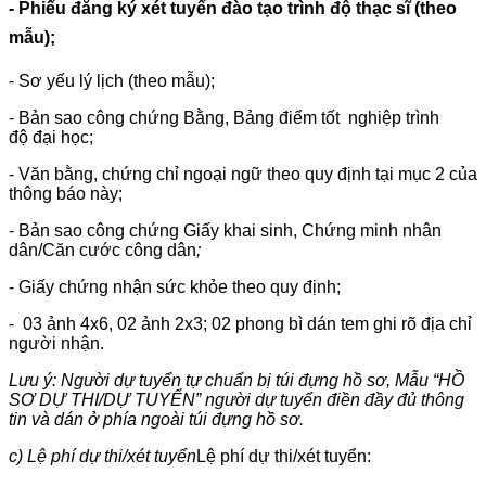
- Phiếu đăng ký xét tuyển đào tạo trình độ thạc sĩ (theo
mẫu);
- Sơ yếu lý lịch (theo mẫu);
- Bản sao công chứng Bằng, Bảng điểm tốt nghiệp trình
độ đại học;
- Văn bằng, chứng chỉ ngoại ngữ theo quy định tại mục 2 của
thông báo này;
- Bản sao công chứng Giấy khai sinh, Chứng minh nhân
dân/Căn cước công dân
;
- Giấy chứng nhận sức khỏe theo quy định;
- 03 ảnh 4x6, 02 ảnh 2x3; 02 phong bì dán tem ghi rõ địa chỉ
người nhận.
Lưu ý:
Người dự tuyển tự chuẩn bị túi đựng hồ sơ, Mẫu “HỒ
SƠ DỰ THI/DỰ TUYỂN” người dự tuyển điền đầy đủ thông
tin và dán ở phía ngoài túi đựng hồ sơ.
c) Lệ phí dự thi/xét tuyển
Lệ phí dự thi/xét tuyển: