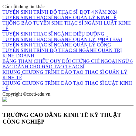
Các nội dung tin khác
TUYỂN SINH TRÌNH ĐỘ THẠC SĨ ĐỢT 4 NĂM 2024
TUYỂN SINH THẠC SĨ NGÀNH QUẢN LÝ KINH TẾ
THÔNG BÁO TUYỂN SINH THẠC SĨ NGÀNH LUẬT KINH
TẾ
TUYỂN SINH THẠC SĨ NGÀNH ĐIỀU DƯỠNG
TUYỂN SINH THẠC SĨ NGÀNH QUẢN LÝ ĐẤT ĐAI
TUYỂN SINH THẠC SĨ NGÀNH QUẢN LÝ CÔNG
TUYỂN SINH TRÌNH ĐỘ THẠC SĨ NGÀNH QUẢN TRỊ
KINH DOANH
BẢNG THAM CHIẾU QUY ĐỔI CHỨNG CHỈ NGOẠI NGỮ 6
BẬC DÀNH CHO ĐÀO TẠO THẠC SĨ
KHUNG CHƯƠNG TRÌNH ĐÀO TẠO THẠC SĨ QUẢN LÝ
KINH TẾ
KHUNG CHƯƠNG TRÌNH ĐÀO TẠO THẠC SĨ LUẬT KINH
TẾ
Copyright ©coeti-edu.vn
TRƯỜNG CAO ĐẲNG KINH TẾ KỸ THUẬT
CÔNG NGHIỆP