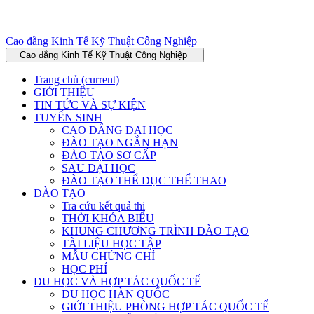
Cao đẳng Kinh Tế Kỹ Thuật Công Nghiệp
Cao đẳng Kinh Tế Kỹ Thuật Công Nghiệp
Trang chủ
(current)
GIỚI THIỆU
TIN TỨC VÀ SỰ KIỆN
TUYỂN SINH
CAO ĐẲNG ĐẠI HỌC
ĐÀO TẠO NGẮN HẠN
ĐÀO TẠO SƠ CẤP
SAU ĐẠI HỌC
ĐÀO TẠO THỂ DỤC THỂ THAO
ĐÀO TẠO
Tra cứu kết quả thi
THỜI KHÓA BIỂU
KHUNG CHƯƠNG TRÌNH ĐÀO TẠO
TÀI LIỆU HỌC TẬP
MẪU CHỨNG CHỈ
HỌC PHÍ
DU HỌC VÀ HỢP TÁC QUỐC TẾ
DU HỌC HÀN QUỐC
GIỚI THIỆU PHÒNG HỢP TÁC QUỐC TẾ