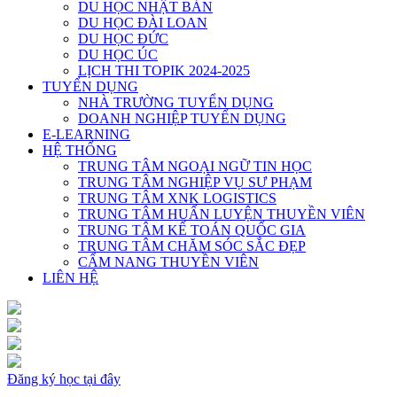
DU HỌC NHẬT BẢN
DU HỌC ĐÀI LOAN
DU HỌC ĐỨC
DU HỌC ÚC
LỊCH THI TOPIK 2024-2025
TUYỂN DỤNG
NHÀ TRƯỜNG TUYỂN DỤNG
DOANH NGHIỆP TUYỂN DỤNG
E-LEARNING
HỆ THỐNG
TRUNG TÂM NGOẠI NGỮ TIN HỌC
TRUNG TÂM NGHIỆP VỤ SƯ PHẠM
TRUNG TÂM XNK LOGISTICS
TRUNG TÂM HUẤN LUYỆN THUYỀN VIÊN
TRUNG TÂM KẾ TOÁN QUỐC GIA
TRUNG TÂM CHĂM SÓC SẮC ĐẸP
CẨM NANG THUYỀN VIÊN
LIÊN HỆ
Đăng ký học tại đây