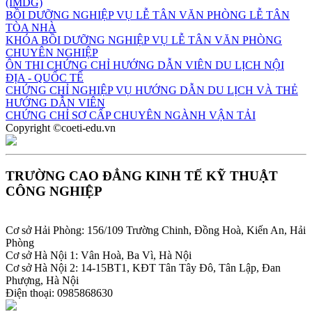
(IMDG)
BỒI DƯỠNG NGHIỆP VỤ LỄ TÂN VĂN PHÒNG LỄ TÂN
TÒA NHÀ
KHÓA BỒI DƯỠNG NGHIỆP VỤ LỄ TÂN VĂN PHÒNG
CHUYÊN NGHIỆP
ÔN THI CHỨNG CHỈ HƯỚNG DẪN VIÊN DU LỊCH NỘI
ĐỊA - QUỐC TẾ
CHỨNG CHỈ NGHIỆP VỤ HƯỚNG DẪN DU LỊCH VÀ THẺ
HƯỚNG DẪN VIÊN
CHỨNG CHỈ SƠ CẤP CHUYÊN NGÀNH VẬN TẢI
Copyright ©coeti-edu.vn
TRƯỜNG CAO ĐẲNG KINH TẾ KỸ THUẬT
CÔNG NGHIỆP
Cơ sở Hải Phòng: 156/109 Trường Chinh, Đồng Hoà, Kiến An, Hải
Phòng
Cơ sở Hà Nội 1: Vân Hoà, Ba Vì, Hà Nội
Cơ sở Hà Nội 2: 14-15BT1, KĐT Tân Tây Đô, Tân Lập, Đan
Phượng, Hà Nội
Điện thoại: 0985868630