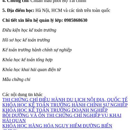
4. Chứng chỉ:
Chuẩn mẫu phôi Bộ Tài chính
5. Địa điểm học:
Hà Nội, HCM và các tỉnh trên toàn quốc
Chi tiết xin liên hệ quản lý lớp: 0985868630
Điều kiện học kế toán trưởng
Hồ sơ học kế toán trưởng
Kế toán trưởng hành chính sự nghiệp
Khóa học kế toán tổng hợp
Khóa học khai hải quan điện tử
Mẫu chứng chỉ
Các nội dung tin khác
THI CHỨNG CHỈ ĐIỀU HÀNH DU LỊCH NỘI ĐỊA, QUỐC TẾ
KHÓA HỌC KẾ TOÁN TRƯỞNG HÀNH CHÍNH SỰ NGHIỆP
KHÓA HỌC KẾ TOÁN TRƯỞNG DOANH NGHIỆP
BỒI DƯỠNG VÀ ÔN THI CHỨNG CHỈ NGHIỆP VỤ KHAI
HẢI QUAN
KHÓA HỌC HÀNG HÓA NGUY HIỂM ĐƯỜNG BIỂN