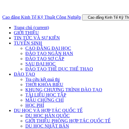
Cao đẳng Kinh Tế Kỹ Thuật Công Nghiệp
Cao đẳng Kinh Tế Kỹ T
Trang chủ
(current)
GIỚI THIỆU
TIN TỨC VÀ SỰ KIỆN
TUYỂN SINH
CAO ĐẲNG ĐẠI HỌC
ĐÀO TẠO NGẮN HẠN
ĐÀO TẠO SƠ CẤP
SAU ĐẠI HỌC
ĐÀO TẠO THỂ DỤC THỂ THAO
ĐÀO TẠO
Tra cứu kết quả thi
THỜI KHÓA BIỂU
KHUNG CHƯƠNG TRÌNH ĐÀO TẠO
TÀI LIỆU HỌC TẬP
MẪU CHỨNG CHỈ
HỌC PHÍ
DU HỌC VÀ HỢP TÁC QUỐC TẾ
DU HỌC HÀN QUỐC
GIỚI THIỆU PHÒNG HỢP TÁC QUỐC TẾ
DU HỌC NHẬT BẢN