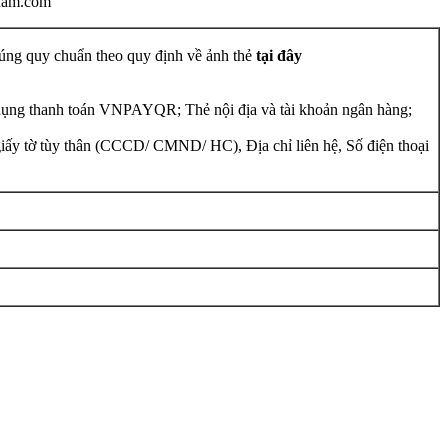
tnam.com
đúng quy chuẩn theo quy định về ảnh thẻ
tại đây
g dụng thanh toán VNPAYQR; Thẻ nội địa và tài khoản ngân hàng;
 giấy tờ tùy thân (CCCD/ CMND/ HC), Địa chỉ liên hệ, Số điện thoại