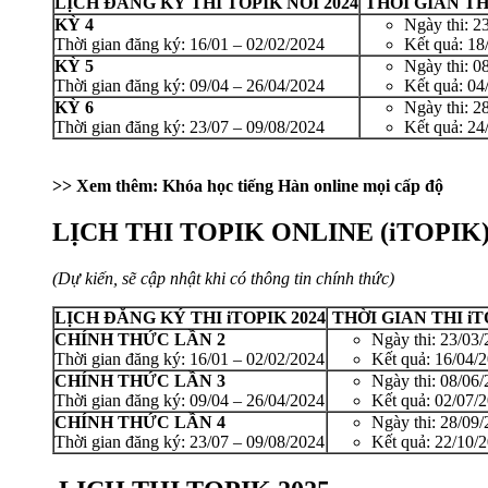
LỊCH
ĐĂNG KÝ THI TOPIK NÓI 2024
THỜI GIAN THI
KỲ 4
Ngày thi: 2
Thời gian đăng ký: 16/01 – 02/02/2024
Kết quả: 18
KỲ 5
Ngày thi: 0
Thời gian đăng ký: 09/04 – 26/04/2024
Kết quả: 04
KỲ 6
Ngày thi: 2
Thời gian đăng ký: 23/07 – 09/08/2024
Kết quả: 24
>> Xem thêm:
Khóa học tiếng Hàn online mọi cấp độ
LỊCH THI TOPIK ONLINE (iTOPIK)
(Dự kiến, sẽ cập nhật khi có thông tin chính thức)
LỊCH
ĐĂNG KÝ THI iTOPIK 2024
THỜI GIAN THI iT
CHÍNH THỨC LẦN 2
Ngày thi: 23/03
Thời gian đăng ký: 16/01 – 02/02/2024
Kết quả: 16/04/
CHÍNH THỨC LẦN 3
Ngày thi: 08/06
Thời gian đăng ký: 09/04 – 26/04/2024
Kết quả: 02/07/
CHÍNH THỨC LẦN 4
Ngày thi: 28/09
Thời gian đăng ký: 23/07 – 09/08/2024
Kết quả: 22/10/