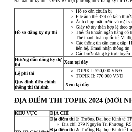
Bắt đầu từ kỳ thi TOPIK 87 mọi phương thức đăng ký thi TO
Hồ sơ cần chuẩn bị
File ảnh thẻ 3×4 có kích thư
Ảnh chụp mặt trước và mặt s
Giấy tờ tùy thân hợp lệ theo
Hồ sơ đăng ký dự thi
Thẻ/ tài khoản ngân hàng có 
Thẻ thanh toán quốc tế; Ví 
Các thông tin cần cung cấp: H
liên hệ, Email nhận thông tin,
Các bước đăng ký trực tuyến
Hướng dẫn đăng ký dự
Xem tại đây
thi
TOPIK I: 550,000 VNĐ
Lệ phí thi
TOPIK II: 770,000 VNĐ
Quy định điều chỉnh
Xem tại đây
thông thi thí sinh
ĐỊA ĐIỂM THI TOPIK 2024 (MỚI N
KHU VỰC
ĐỊA CHỈ
Địa điểm thi 1:
Trường Đại học Kinh tế 
Địa chỉ: 279 Nguyễn Tri Phương, P.
Địa điểm thi 2:
Trường Đại học Kinh tế L