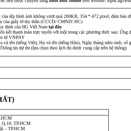
PIK đều được chuyển sang
hình thức online
trên website: topik.iigvie
ớc của tệp hình ảnh không vượt quá 200KB, 354 * 472 pixel, đảm bảo 
au của giấy tờ tùy thân (CCCD/ CMND/ HC)
 quy định của IIG Việt Nam
tại đây
liên kết thanh toán trực tuyến với một trong các phương thức sau: Ứn
điện tử VNPAY
ọ và tên (tiếng Việt), Họ và tên (tiếng Hàn), Ngày tháng năm sinh, số
 Thông tin dự thi (lựa chọn theo lịch thi được cung cấp trên hệ thống)
HẤT)
TP.HCM
5, Q.10, TP.HCM
uật – TP.HCM