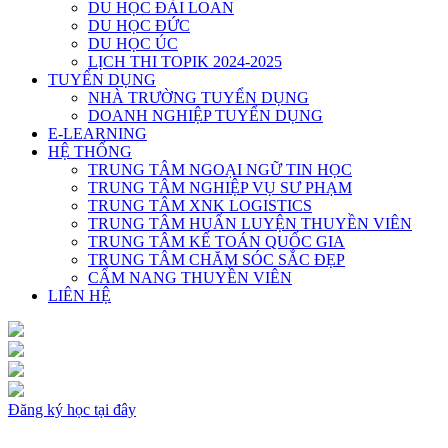
DU HỌC ĐÀI LOAN
DU HỌC ĐỨC
DU HỌC ÚC
LỊCH THI TOPIK 2024-2025
TUYỂN DỤNG
NHÀ TRƯỜNG TUYỂN DỤNG
DOANH NGHIỆP TUYỂN DỤNG
E-LEARNING
HỆ THỐNG
TRUNG TÂM NGOẠI NGỮ TIN HỌC
TRUNG TÂM NGHIỆP VỤ SƯ PHẠM
TRUNG TÂM XNK LOGISTICS
TRUNG TÂM HUẤN LUYỆN THUYỀN VIÊN
TRUNG TÂM KẾ TOÁN QUỐC GIA
TRUNG TÂM CHĂM SÓC SẮC ĐẸP
CẨM NANG THUYỀN VIÊN
LIÊN HỆ
Đăng ký học tại đây