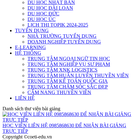
DU HỌC NHẬT BẢN
DU HỌC ĐÀI LOAN
DU HỌC ĐỨC
DU HỌC ÚC
LỊCH THI TOPIK 2024-2025
TUYỂN DỤNG
NHÀ TRƯỜNG TUYỂN DỤNG
DOANH NGHIỆP TUYỂN DỤNG
E-LEARNING
HỆ THỐNG
TRUNG TÂM NGOẠI NGỮ TIN HỌC
TRUNG TÂM NGHIỆP VỤ SƯ PHẠM
TRUNG TÂM XNK LOGISTICS
TRUNG TÂM HUẤN LUYỆN THUYỀN VIÊN
TRUNG TÂM KẾ TOÁN QUỐC GIA
TRUNG TÂM CHĂM SÓC SẮC ĐẸP
CẨM NANG THUYỀN VIÊN
LIÊN HỆ
Danh sách thư viện bài giảng
HỌC VIÊN LIÊN HỆ 0985868630 ĐỂ NHẬN BÀI GIẢNG
TRỰC TIẾP
Copyright ©coeti-edu.vn