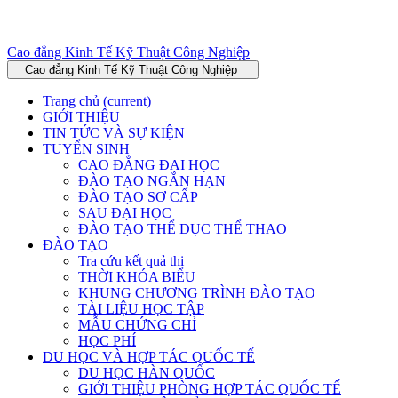
Cao đẳng Kinh Tế Kỹ Thuật Công Nghiệp
Cao đẳng Kinh Tế Kỹ Thuật Công Nghiệp
Trang chủ
(current)
GIỚI THIỆU
TIN TỨC VÀ SỰ KIỆN
TUYỂN SINH
CAO ĐẲNG ĐẠI HỌC
ĐÀO TẠO NGẮN HẠN
ĐÀO TẠO SƠ CẤP
SAU ĐẠI HỌC
ĐÀO TẠO THỂ DỤC THỂ THAO
ĐÀO TẠO
Tra cứu kết quả thi
THỜI KHÓA BIỂU
KHUNG CHƯƠNG TRÌNH ĐÀO TẠO
TÀI LIỆU HỌC TẬP
MẪU CHỨNG CHỈ
HỌC PHÍ
DU HỌC VÀ HỢP TÁC QUỐC TẾ
DU HỌC HÀN QUỐC
GIỚI THIỆU PHÒNG HỢP TÁC QUỐC TẾ