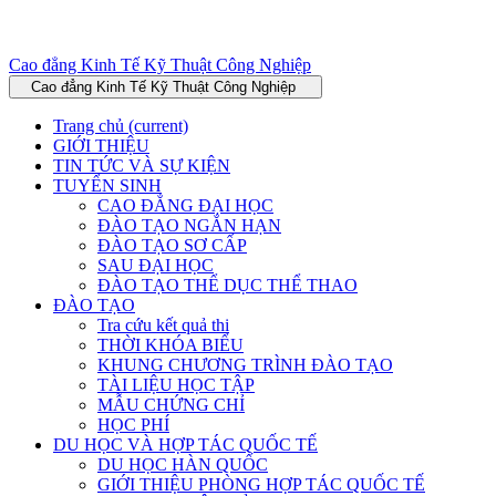
Cao đẳng Kinh Tế Kỹ Thuật Công Nghiệp
Cao đẳng Kinh Tế Kỹ Thuật Công Nghiệp
Trang chủ
(current)
GIỚI THIỆU
TIN TỨC VÀ SỰ KIỆN
TUYỂN SINH
CAO ĐẲNG ĐẠI HỌC
ĐÀO TẠO NGẮN HẠN
ĐÀO TẠO SƠ CẤP
SAU ĐẠI HỌC
ĐÀO TẠO THỂ DỤC THỂ THAO
ĐÀO TẠO
Tra cứu kết quả thi
THỜI KHÓA BIỂU
KHUNG CHƯƠNG TRÌNH ĐÀO TẠO
TÀI LIỆU HỌC TẬP
MẪU CHỨNG CHỈ
HỌC PHÍ
DU HỌC VÀ HỢP TÁC QUỐC TẾ
DU HỌC HÀN QUỐC
GIỚI THIỆU PHÒNG HỢP TÁC QUỐC TẾ