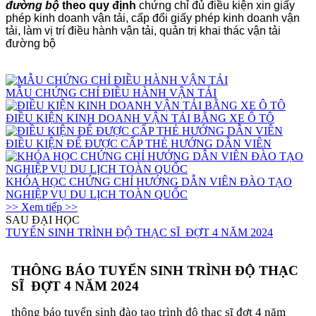
đường bộ
theo quy định
chứng chỉ đủ điều kiện xin giấy
phép kinh doanh vận tải, cấp đổi giấy phép kinh doanh vận
tải, làm vị trí điều hành vận tải, quản trị khai thác vận tải
đường bộ
MẪU CHỨNG CHỈ ĐIỀU HÀNH VẬN TẢI
ĐIỀU KIỆN KINH DOANH VẬN TẢI BẰNG XE Ô TÔ
ĐIỀU KIỆN ĐỂ ĐƯỢC CẤP THẺ HƯỚNG DẪN VIÊN
KHÓA HỌC CHỨNG CHỈ HƯỚNG DẪN VIÊN ĐÀO TẠO
NGHIỆP VỤ DU LỊCH TOÀN QUỐC
>> Xem tiếp >>
SAU ĐẠI HỌC
TUYỂN SINH TRÌNH ĐỘ THẠC SĨ ĐỢT 4 NĂM 2024
THÔNG BÁO
TUYỂN SINH TRÌNH ĐỘ THẠC
SĨ ĐỢT 4 NĂM 2024
thông báo tuyển sinh đào tạo trình độ thạc sĩ đợt 4 năm