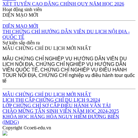
XÉT TUYỂN CAO ĐẲNG CHÍNH QUY NĂM HỌC 2026
Hoạt động sinh viên
DIỆN MẠO MỚI
DIỆN MẠO MỚI
THI CHỨNG CHỈ HƯỚNG DẪN VIÊN DU LỊCH NỘI ĐỊA -
QUỐC TẾ
Sự kiện sắp diễn ra
MẪU CHỨNG CHỈ DU LỊCH MỚI NHẤT
MẪU CHỨNG CHỈ NGHIỆP VỤ HƯỚNG DẪN VIÊN DU
LỊCH NỘI ĐỊA, CHỨNG CHỈ NGHIỆP VỤ HƯỚNG DẪN
VIÊN QUỐC TẾ, CHỨNG CHỈ NGHIỆP VỤ ĐIỀU HÀNH
TOUR NỘI ĐỊA, CHỨNG CHỈ nghiệp vụ điều hành tour quốc
tế
MẪU CHỨNG CHỈ DU LỊCH MỚI NHẤT
LỊCH THI CẤP CHỨNG CHỈ DU LỊCH 9.2024
LỚP CHỨNG CHỈ SƠ CẤP ĐIỀU HÀNH VẬN TẢI
CHÀO MỪNG TÂN SINH VIÊN NĂM HỌC 2024-2025
KHÓA HỌC HÀNG HÓA NGUY HIỂM ĐƯỜNG BIỂN
(IMDG)
Copyright ©coeti-edu.vn