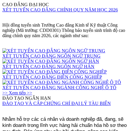
CAO ĐẲNG ĐẠI HỌC
XÉT TUYỂN CAO ĐẲNG CHÍNH QUY NĂM HỌC 2026
Hội đồng tuyển sinh
Trường
C
ao đẳng
K
inh tế
K
ỹ thuật
C
ông
nghiệp (Mã trường: CDD0301)
Thông báo
tuyển sinh
trình độ cao
đẳng chính quy
năm
2026
, các ngành như sau:
XÉT TUYỂN CAO ĐẲNG NGÔN NGỮ TRUNG
XÉT TUYỂN CAO ĐẲNG NGÔN NGỮ HÀN
XÉT TUYỂN CAO ĐẲNG ĐIỆN CÔNG NGHIỆP
XÉT TUYỂN CAO ĐẲNG NGÀNH CÔNG NGHỆ Ô TÔ
>> Xem tiếp >>
ĐÀO TẠO NGẮN HẠN
ĐÀO TẠO VÀ CẤP CHỨNG CHỈ ĐẠI LÝ TÀU BIỂN
Nhằm hỗ trợ các cá nhân và doanh nghiệp đã, đang, sẽ
kinh doanh trong lĩnh vực hàng hải chuẩn hóa hồ sơ theo