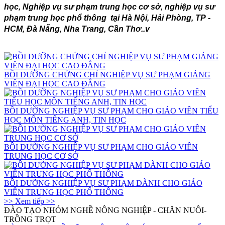
học, Nghiệp vụ sư phạm trung học cơ sở, nghiệp vụ sư
phạm trung học phổ thông
tại Hà Nội, Hải Phòng, TP -
HCM, Đà Nẵng, Nha Trang, Cần Thơ..v
BỒI DƯỠNG CHỨNG CHỈ NGHIỆP VỤ SƯ PHẠM GIẢNG
VIÊN ĐẠI HỌC CAO ĐẲNG
BỒI DƯỠNG NGHIỆP VỤ SƯ PHẠM CHO GIÁO VIÊN TIỂU
HỌC MÔN TIẾNG ANH, TIN HỌC
BỒI DƯỠNG NGHIỆP VỤ SƯ PHẠM CHO GIÁO VIÊN
TRUNG HỌC CƠ SỞ
BỒI DƯỠNG NGHIỆP VỤ SƯ PHẠM DÀNH CHO GIÁO
VIÊN TRUNG HỌC PHỔ THÔNG
>> Xem tiếp >>
ĐÀO TẠO NHÓM NGHỀ NÔNG NGHIỆP - CHĂN NUÔI-
TRỒNG TRỌT