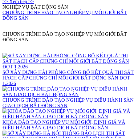
>> Xem tiếp >>
NGHIỆP VỤ BẤT ĐỘNG SẢN
CHƯƠNG TRÌNH ĐÀO TẠO NGHIỆP VỤ MÔI GIỚI BẤT
ĐỘNG SẢN
CHƯƠNG TRÌNH ĐÀO TẠO NGHIỆP VỤ MÔI GIỚI BẤT
ĐỘNG SẢN
SỞ XÂY DỰNG HẢI PHÒNG CÔNG BỐ KẾT QUẢ THI SÁT
HẠCH CẤP CHỨNG CHỈ MÔI GIỚI BẤT ĐỘNG SẢN ĐỢT
1.2026
CHƯƠNG TRÌNH ĐÀO TẠO NGHIỆP VỤ ĐIỀU HÀNH SÀN
GIAO DỊCH BẤT ĐỘNG SẢN
KHÓA ĐÀO TẠO NGHIỆP VỤ MÔI GIỚI, ĐỊNH GIÁ VÀ
ĐIỀU HÀNH SÀN GIAO DỊCH BẤT ĐỘNG SẢN