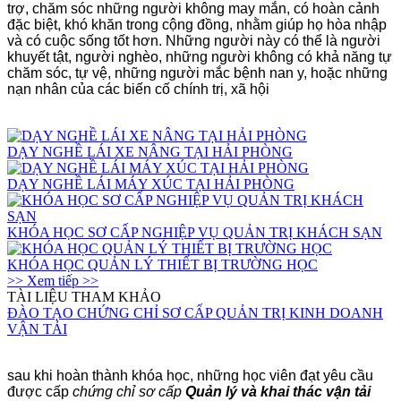
trợ, chăm sóc những người không may mắn, có hoàn cảnh
đặc biệt, khó khăn trong cộng đồng, nhằm giúp họ hòa nhập
và có cuộc sống tốt hơn. Những người này có thể là người
khuyết tật, người nghèo, những người không có khả năng tự
chăm sóc, tự vệ, những người mắc bệnh nan y, hoặc những
nạn nhân của các biến cố chính trị, xã hội
DẠY NGHỀ LÁI XE NÂNG TẠI HẢI PHÒNG
DẠY NGHỀ LÁI MÁY XÚC TẠI HẢI PHÒNG
KHÓA HỌC SƠ CẤP NGHIỆP VỤ QUẢN TRỊ KHÁCH SẠN
KHÓA HỌC QUẢN LÝ THIẾT BỊ TRƯỜNG HỌC
>> Xem tiếp >>
TÀI LIỆU THAM KHẢO
ĐÀO TẠO CHỨNG CHỈ SƠ CẤP QUẢN TRỊ KINH DOANH
VẬN TẢI
sau khi hoàn thành khóa học, những học viên đạt yêu cầu
được cấp
chứng chỉ
sơ cấp
Quản lý và khai thác vận tải