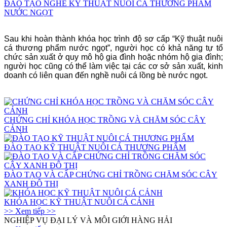
ĐÀO TẠO NGHỀ KỸ THUẬT NUÔI CÁ THƯƠNG PHẨM
NƯỚC NGỌT
Sau khi hoàn thành khóa học trình độ sơ cấp
“Kỹ thuật nuôi
cá thương phẩm nước ngọt”
, người học có khả năng tự tổ
chức sản xuất ở quy mô hộ gia đình hoặc nhóm hộ gia đình;
người học cũng có thể làm việc tại các cơ sở sản xuất, kinh
doanh có liên quan đến nghề nuôi cá lồng bè nước ngọt.
CHỨNG CHỈ KHÓA HỌC TRỒNG VÀ CHĂM SÓC CÂY
CẢNH
ĐÀO TẠO KỸ THUẬT NUÔI CÁ THƯƠNG PHẨM
ĐÀO TẠO VÀ CẤP CHỨNG CHỈ TRỒNG CHĂM SÓC CÂY
XANH ĐÔ THỊ
KHÓA HỌC KỸ THUẬT NUÔI CÁ CẢNH
>> Xem tiếp >>
NGHIỆP VỤ ĐẠI LÝ VÀ MÔI GIỚI HÀNG HẢI