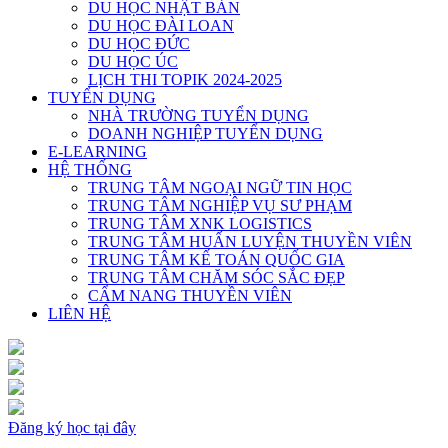
DU HỌC NHẬT BẢN
DU HỌC ĐÀI LOAN
DU HỌC ĐỨC
DU HỌC ÚC
LỊCH THI TOPIK 2024-2025
TUYỂN DỤNG
NHÀ TRƯỜNG TUYỂN DỤNG
DOANH NGHIỆP TUYỂN DỤNG
E-LEARNING
HỆ THỐNG
TRUNG TÂM NGOẠI NGỮ TIN HỌC
TRUNG TÂM NGHIỆP VỤ SƯ PHẠM
TRUNG TÂM XNK LOGISTICS
TRUNG TÂM HUẤN LUYỆN THUYỀN VIÊN
TRUNG TÂM KẾ TOÁN QUỐC GIA
TRUNG TÂM CHĂM SÓC SẮC ĐẸP
CẨM NANG THUYỀN VIÊN
LIÊN HỆ
Đăng ký học tại đây