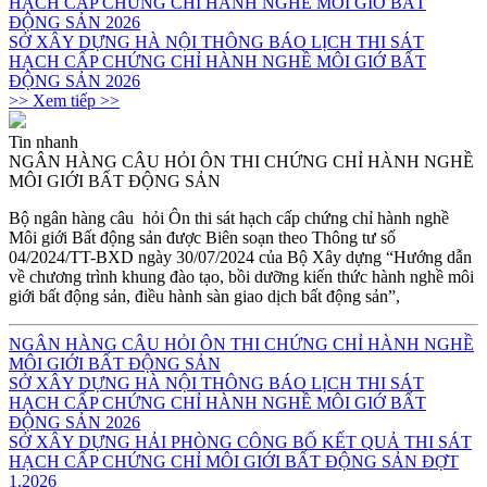
SỞ XÂY DỰNG HÀ NỘI THÔNG BÁO LỊCH THI SÁT
HẠCH CẤP CHỨNG CHỈ HÀNH NGHỀ MÔI GIỚ BẤT
ĐỘNG SẢN 2026
>> Xem tiếp >>
Tin nhanh
NGÂN HÀNG CÂU HỎI ÔN THI CHỨNG CHỈ HÀNH NGHỀ
MÔI GIỚI BẤT ĐỘNG SẢN
Bộ ngân hàng câu hỏi Ôn thi sát hạch cấp chứng chỉ hành nghề
Môi giới Bất động sản được Biên soạn theo
T
hông tư số
04/2024/TT-BXD ngày 30/07/2024 của Bộ Xây dựng “Hướng dẫn
về chương trình khung đào tạo, bồi dưỡng kiến thức hành nghề môi
giới bất động sản, điều hành sàn giao dịch bất động sản”,
NGÂN HÀNG CÂU HỎI ÔN THI CHỨNG CHỈ HÀNH NGHỀ
MÔI GIỚI BẤT ĐỘNG SẢN
SỞ XÂY DỰNG HÀ NỘI THÔNG BÁO LỊCH THI SÁT
HẠCH CẤP CHỨNG CHỈ HÀNH NGHỀ MÔI GIỚ BẤT
ĐỘNG SẢN 2026
SỞ XÂY DỰNG HẢI PHÒNG CÔNG BỐ KẾT QUẢ THI SÁT
HẠCH CẤP CHỨNG CHỈ MÔI GIỚI BẤT ĐỘNG SẢN ĐỢT
1.2026