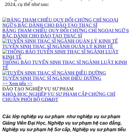
2024, cụ thể như sau:
BẢNG THAM CHIẾU QUY ĐỔI CHỨNG CHỈ NGOẠI NGỮ 6
BẬC DÀNH CHO ĐÀO TẠO THẠC SĨ
TUYỂN SINH THẠC SĨ NGÀNH QUẢN LÝ KINH TẾ
THÔNG BÁO TUYỂN SINH THẠC SĨ NGÀNH LUẬT KINH
TẾ
TUYỂN SINH THẠC SĨ NGÀNH ĐIỀU DƯỠNG
>> Xem tiếp >>
ĐÀO TẠO NGHIỆP VỤ SƯ PHẠM
KHÓA HỌC NGHIỆP VỤ SƯ PHẠM CẤP CHỨNG CHỈ
CHUẨN PHÔI BỘ GD&ĐT
Các lớp
nghiệp vụ sư phạm
như
nghiệp vụ sư phạm
Giảng Viên Đại Học, Nghiệp vụ sư phạm hệ cao đẳng,
Nghiệp vụ sư phạm hệ Sơ cấp, Nghiệp vụ sư phạm tiểu