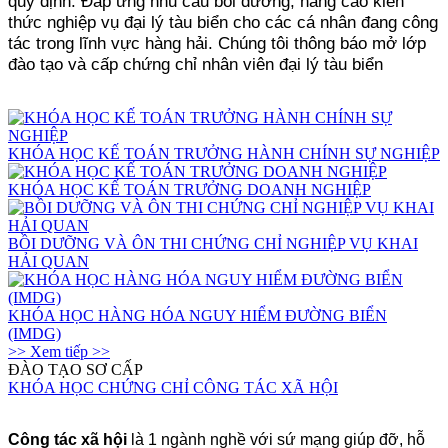
quy định. Đáp ứng nhu cầu bồi dưỡng, nâng cao kiến
thức nghiệp vụ đại lý tàu biển cho các cá nhân đang công
tác trong lĩnh vực hàng hải. Chúng tôi thông báo mở lớp
đào tạo và cấp chứng chỉ nhân viên đại lý tàu biển
KHÓA HỌC KẾ TOÁN TRƯỞNG HÀNH CHÍNH SỰ NGHIỆP
KHÓA HỌC KẾ TOÁN TRƯỞNG DOANH NGHIỆP
BỒI DƯỠNG VÀ ÔN THI CHỨNG CHỈ NGHIỆP VỤ KHAI
HẢI QUAN
KHÓA HỌC HÀNG HÓA NGUY HIỂM ĐƯỜNG BIỂN
(IMDG)
>> Xem tiếp >>
ĐÀO TẠO SƠ CẤP
KHÓA HỌC CHỨNG CHỈ CÔNG TÁC XÃ HỘI
Công tác xã hội
là 1 ngành nghề với sứ mạng giúp đỡ, hỗ